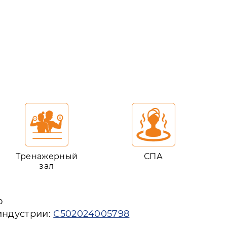
Тренажерный
СПА
зал
ю
индустрии:
С502024005798