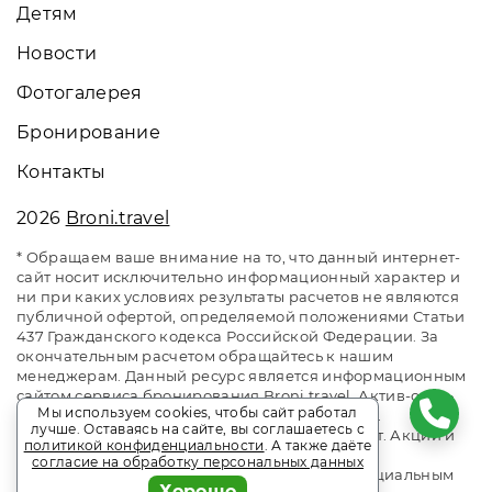
Детям
Новости
Фотогалерея
Бронирование
Контакты
2026
Broni.travel
* Обращаем ваше внимание на то, что данный интернет-
сайт носит исключительно информационный характер и
ни при каких условиях результаты расчетов не являются
публичной офертой, определяемой положениями Статьи
437 Гражданского кодекса Российской Федерации. За
окончательным расчетом обращайтесь к нашим
менеджерам. Данный ресурс является информационным
сайтом сервиса бронирования Broni.travel. Актив-отель
Мы используем cookies, чтобы сайт работал
«Искра». Сайт онлайн бронирования номеров.
лучше. Оставаясь на сайте, вы соглашаетесь с
Актуальные цены, прайс-листы и наличие мест. Акции и
политикой конфиденциальности
. А также даёте
спецпредложения. Выгодное бронирование.
согласие на обработку персональных данных
Индивидуальный менеджер. Не является официальным
Хорошо